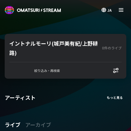
OMATSURI STREAM
JA
イントナルモーリ(城戸美有紀/上野耕
0件のライブ
路)
絞り込み・再検索
アーティスト
ライブ
アーカイブ