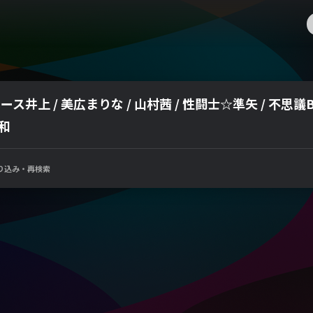
ス井上 / 美広まりな / 山村茜 / 性闘士☆準矢 / 不思議BO
和
り込み・再検索