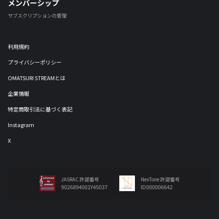
メンバーシップ
サブスクリプションの管理
利用規約
プライバシーポリシー
OMATSURI STREAMとは
企業情報
特定商取引法に基づく表記
Instagram
X
JASRAC 許諾番号
NexTone 許諾番号
9026894001Y45037
ID000006642