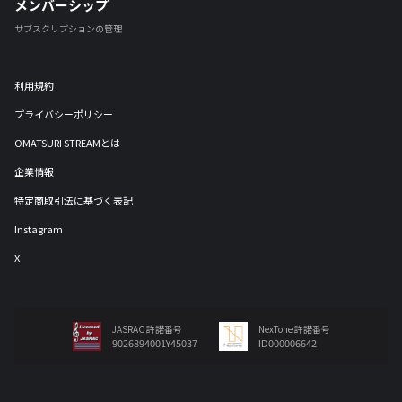
メンバーシップ
サブスクリプションの管理
利用規約
プライバシーポリシー
OMATSURI STREAMとは
企業情報
特定商取引法に基づく表記
Instagram
X
JASRAC 許諾番号
NexTone 許諾番号
9026894001Y45037
ID000006642