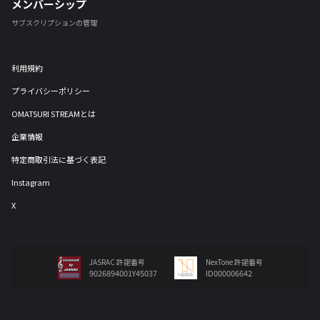
メンバーシップ
サブスクリプションの管理
利用規約
プライバシーポリシー
OMATSURI STREAMとは
企業情報
特定商取引法に基づく表記
Instagram
X
JASRAC 許諾番号
NexTone 許諾番号
9026894001Y45037
ID000006642