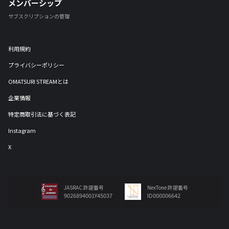
メンバーシップ
サブスクリプションの管理
利用規約
プライバシーポリシー
OMATSURI STREAMとは
企業情報
特定商取引法に基づく表記
Instagram
X
JASRAC 許諾番号
NexTone 許諾番号
9026894001Y45037
ID000006642