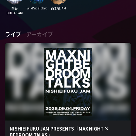
四谷
WildSideTokyo
西永福JAM
OUTBREAK!
ライブ
アーカイブ
NISHIEIFUKU JAM PRESENTS「MAX NIGHT ×
BEDROOM TALKS」