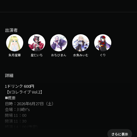
出演者
朱月星華
星仁いち
おちびまん
水魚みぃむ
ぐり
詳細
1ドリンク 600円
【Vコレライブ Vol.2】
◼️概要
日時：2026年6月27日（土）
会場：川崎Y's
開場 11：00
開演 11：30
終演 14：00 (予定)
チェキ会：各出演者パフォーマンス後に実施
さらに表示