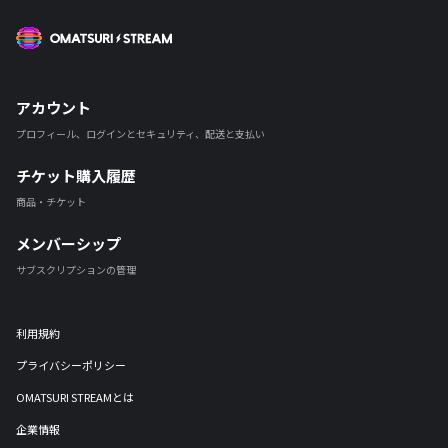
・会場へのドリンクの持ち込みは禁止です
・各出演者のプレゼントや贈り物等は受け取りは受け付けておりませ
OMATSURI STREAM
ん。
※フラワースタンドも受付不可とさせていただきます。
・お客様間のあらゆるトラブル、会場内外で係員の指示及び注意に従わ
アカウント
ずに生じた事故やトラブル等、主催者、協賛者、会場、アーティスト等
は一切責任を負いかねます。
プロフィール、ログインとセキュリティ、配送と支払い
・会場内での持ち物、貴重品などはご自身で管理お願い致します。
・写真、動画撮影、録音は禁止とさせていただきます。
チケット購入履歴
・主催広報用にスチール撮影が入りますので、ご留意ください。
・インターネット回線やシステム上のトラブルにより、配信映像や音声
商品・チケット
の乱れ、公演の一時中断・途中終了の可能性がございます。その場合も
チケット代の払い戻しは致しかねますことを予めご了承ください。
メンバーシップ
・配信ライブ映像を商用利用することは禁止とさせていただきます。
サブスクリプションの管理
・お客様のインターネット環境、視聴環境に伴う不具合に関しては、主
催者は責任を負いかねます。
※チケット購入の際は別途システム利用料が加算されますので、ご注意
利用規約
ください。
プライバシーポリシー
OMATSURI STREAMとは
企業情報