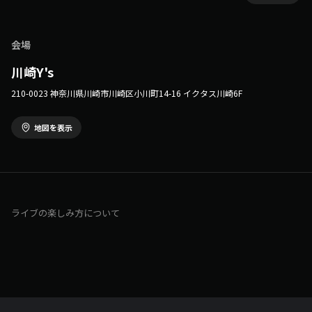
◼️出演者(順不同、敬称略)
朱月星華
星仁いち
おちびまん
会場
水魚みぃむ
ぐり
川崎Y's
◼️主催：V Collection
210-0023 神奈川県川崎市川崎区小川町14-16 イクタス川崎6F
https://x.com/v_collection_a
◼️チケット種類/料金
①会場チケット：5,000円
地図を表示
②会場チケット＋記念メモリアルグッズセット付：10,000円
※会場チケットは計30枚(席)限定です
※会場チケットは全着席、自由席です
※入場時に1ドリンク代(600円)が必要となります
③配信チケット：4,000円
④配信チケット＋記念メモリアルグッズセット付：9,000円
ライブの楽しみ方について
【全てのチケット購入時に、出演者さまのお名前のお目当て(推し)入力
欄がございます。ぜひ推しのお名前を入力し、ご購入ください】
※出演者は追加となる場合がございます
※記念メモリアルグッズセット付チケットは、一部商品が推しのデザイ
ンとなります
※受注生産となりますので商品のお届けまで2.5ヶ月ほどいただきま
す。予めご了承ください。
◼️注意事項