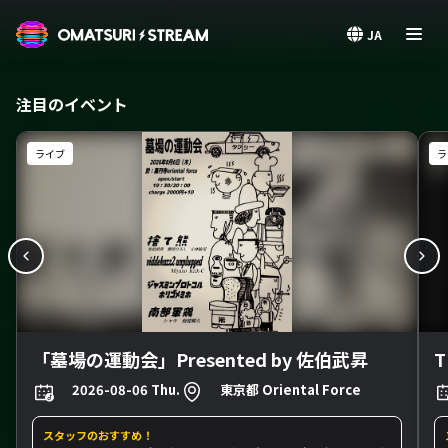
OMATSURI STREAM
JA
注目のイベント
ライブ
ラ
「墓場の運動会」Presented by 佐伯武昇
T
2026-08-06 Thu.
東京都 Oriental Force
スタッフのおすすめ！