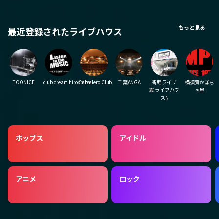
もっと見る
最近登録されたライブハウス
TOONICE
club cream hiroshima
Caballero Club
千葉ANGA
新堀ライブ
横須賀かぼち
館 ライブハウ
ゃ屋
スN
ポップス
アイドル
アニメ
ロック