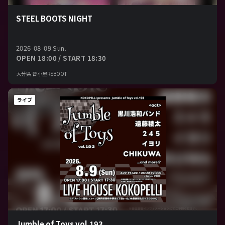
STEEL BOOTS NIGHT
2026-08-09 Sun.
OPEN 18:00 / START 18:30
大分県 音小屋REBOOT
ライブ
Jumble of Toys vol.193