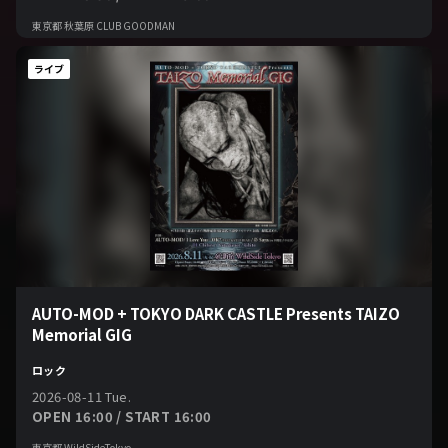
東京都 秋葉原 CLUB GOODMAN
ライブ
AUTO-MOD + TOKYO DARK CASTLE Presents TAIZO
Memorial GIG
ロック
2026-08-11 Tue.
OPEN 16:00 / START 16:00
東京都 WildSideTokyo