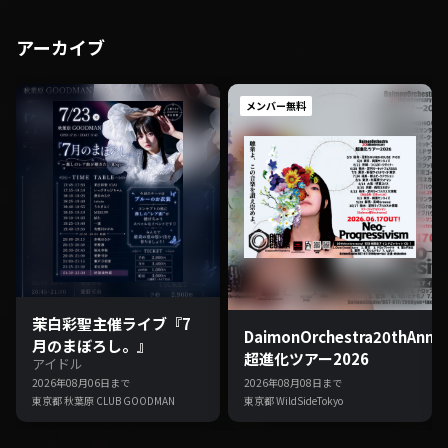
アーカイブ
メンバー無料
茉白彩聖主催ライブ『7
DaimonOrchestra20thAnniv
月のまぼろし。』
超進化ツアー2026
アイドル
2026年08月06日まで
2026年08月08日まで
東京都 秋葉原 CLUB GOODMAN
東京都 WildSideTokyo