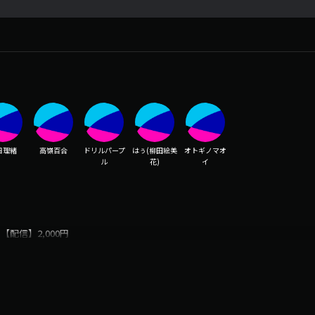
日理緒
高嶺百合
ドリルパープ
はぅ(柳田絵美
オトギノマオ
ル
花)
イ
 【配信】2,000円