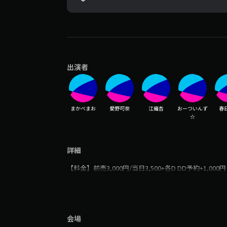
出演者
まかべまお
愛野可奈
江織杏
おーついんず
春
☆
詳細
【料金】前売3,000円/当日3,500+各D DD予約+1,000円
会場