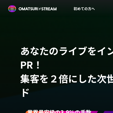
OMATSURI STREAM
初めての方へ
あなたのライブを
イ
PR！
集客を２倍にした
次
ド
業界最安級の3.9%の手数