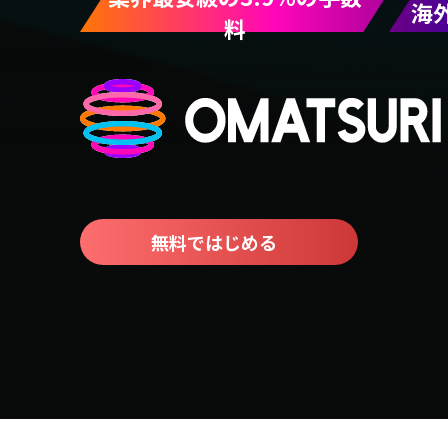
海
料
無料ではじめる