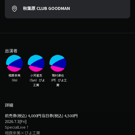
秋葉原 CLUB GOODMAN
出演者
相良奈美
小河星志
現村達也
（Vo）
（Syn）ぴよ
（Pf）ぴよ工
工房
房
詳細
前売券(税込) 4,000円
当日券(税込) 4,500円
2026.7.3[Fri]
SpecialLive！
相良奈美×ぴよ工房