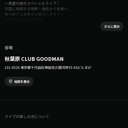
〜真夏の夜のスペシャルライブ！
天空に飛翔する唄声！過去から未来へ、
時を旅する音楽をお届けします！〜
秋葉原CLUB GOODMAN
開場 19:00 / 開始 19:30
さらに表示
前売 ¥4,000 / 当日 ¥4,500（＋1 Drink）
配信 ¥2,000
※配信アーカイブは7/17,23:59までご視聴頂けます。
【出演】
会場
相良奈美（Vo）
小河星志（Syn）ぴよ工房
秋葉原 CLUB GOODMAN
現村達也（Pf）ぴよ工房
101-0026 東京都千代田区神田佐久間河岸55 ASビル B1F
〜〜〜〜〜〜〜
藤沢晶子（Lyrics）ぴよ工房
河井英里(作曲)
地図を表示
TKY Balloon Angels(バルーンアーティスト)
ライブの楽しみ方について