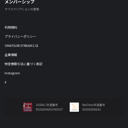
メンバーシップ
サブスクリプションの管理
利用規約
プライバシーポリシー
OMATSURI STREAMとは
企業情報
特定商取引法に基づく表記
Instagram
X
JASRAC 許諾番号
NexTone 許諾番号
9026894001Y45037
ID000006642