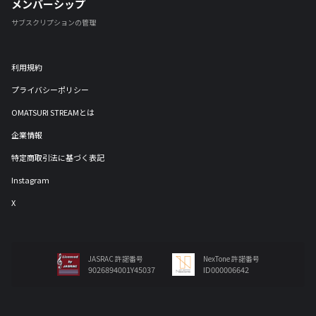
メンバーシップ
サブスクリプションの管理
利用規約
プライバシーポリシー
OMATSURI STREAMとは
企業情報
特定商取引法に基づく表記
Instagram
X
JASRAC 許諾番号
NexTone 許諾番号
9026894001Y45037
ID000006642