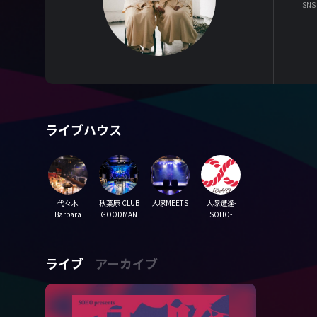
SNS
ライブハウス
代々木
秋葉原 CLUB
大塚MEETS
大塚遭逢-
Barbara
GOODMAN
SOHO-
ライブ
アーカイブ