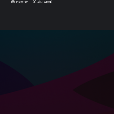
instagram
X(旧Twitter)