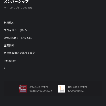
メンバーシップ
サブスクリプションの管理
利用規約
プライバシーポリシー
OMATSURI STREAMとは
企業情報
特定商取引法に基づく表記
Instagram
X
JASRAC 許諾番号
NexTone 許諾番号
9026894001Y45037
ID000006642