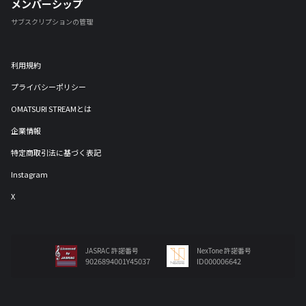
メンバーシップ
サブスクリプションの管理
利用規約
プライバシーポリシー
OMATSURI STREAMとは
企業情報
特定商取引法に基づく表記
Instagram
X
JASRAC 許諾番号
NexTone 許諾番号
9026894001Y45037
ID000006642