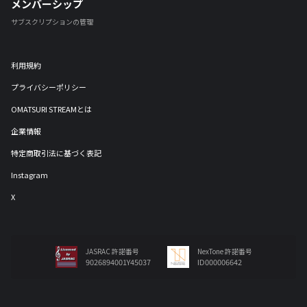
メンバーシップ
サブスクリプションの管理
利用規約
プライバシーポリシー
OMATSURI STREAMとは
企業情報
特定商取引法に基づく表記
Instagram
X
JASRAC 許諾番号
NexTone 許諾番号
9026894001Y45037
ID000006642