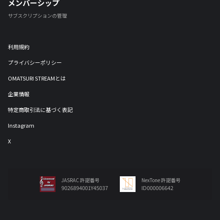
メンバーシップ
サブスクリプションの管理
利用規約
プライバシーポリシー
OMATSURI STREAMとは
企業情報
特定商取引法に基づく表記
Instagram
X
JASRAC 許諾番号
NexTone 許諾番号
9026894001Y45037
ID000006642