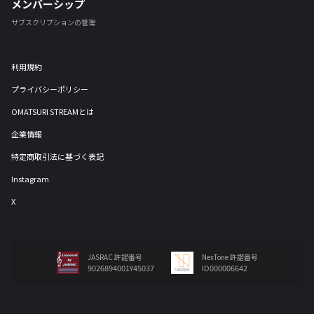
メンバーシップ
サブスクリプションの管理
利用規約
プライバシーポリシー
OMATSURI STREAMとは
企業情報
特定商取引法に基づく表記
Instagram
X
JASRAC 許諾番号
NexTone 許諾番号
9026894001Y45037
ID000006642