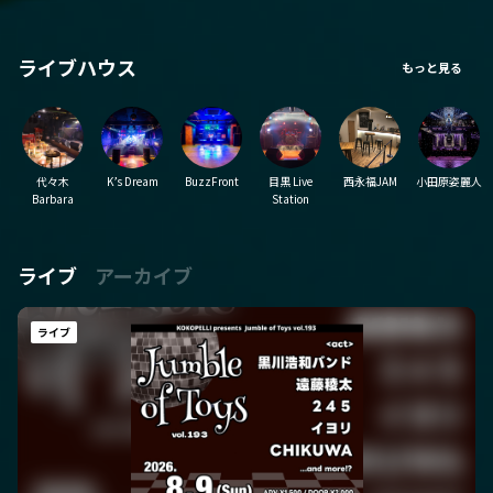
ライブハウス
代々木
K’s Dream
BuzzFront
目黒 Live
西永福JAM
小田原姿麗人
Barbara
Station
ライブ
アーカイブ
ライブ