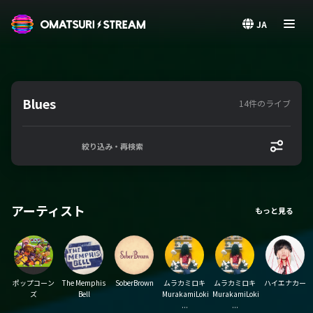
OMATSURI STREAM
JA
Blues
14件のライブ
絞り込み・再検索
アーティスト
ポップコーン
The Memphis
SoberBrown
ムラカミロキ
ムラカミロキ
ハイエナカー
ズ
Bell
MurakamiLoki
MurakamiLoki
...
...