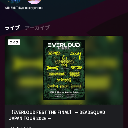
WildSideTokyo
merrygoround
ライブ
アーカイブ
ライブ
【EVERLOUD FEST THE FINAL】 — DEADSQUAD
JAPAN TOUR 2026 —