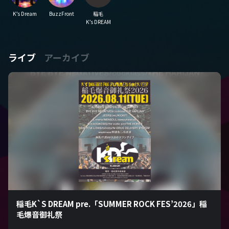
K’s Dream
BuzzFront
稲毛
K’s DREAM
ライブ
アーカイブ
稲毛K`S DREAM pre.「SUMMER ROCK FES’2026」稲
毛爆音御礼祭