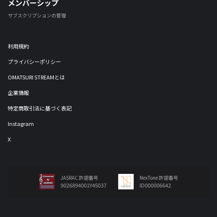
メンバーシップ
サブスクリプションの管理
利用規約
プライバシーポリシー
OMATSURI STREAMとは
企業情報
特定商取引法に基づく表記
Instagram
X
JASRAC 許諾番号
NexTone 許諾番号
9026894001Y45037
ID000006642