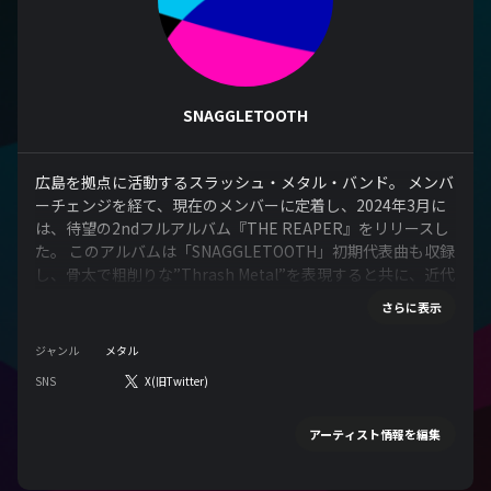
SNAGGLETOOTH
広島を拠点に活動するスラッシュ・メタル・バンド。 メンバ
ーチェンジを経て、現在のメンバーに定着し、2024年3月に
は、待望の2ndフルアルバム『THE REAPER』をリリースし
た。 このアルバムは「SNAGGLETOOTH」初期代表曲も収録
し、骨太で粗削りな”Thrash Metal”を表現すると共に、近代
のスタイルでもある”Melodic Power Metal”とも言える要素
さらに表示
が組み込まれ、まさに「SNAGGLETOOTH」の全てが収録さ
れたアルバムといえるだろう。 SNAGGLETOOTH 2nd
ジャンル
メタル
Album "THE REAPER" Now On Sale
SNS
X(旧Twitter)
https://diskunion.net/portal/ct/list/0/80556331
アーティスト情報を編集