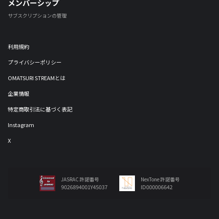
メンバーシップ
サブスクリプションの管理
利用規約
プライバシーポリシー
OMATSURI STREAMとは
企業情報
特定商取引法に基づく表記
Instagram
X
JASRAC 許諾番号
NexTone 許諾番号
9026894001Y45037
ID000006642