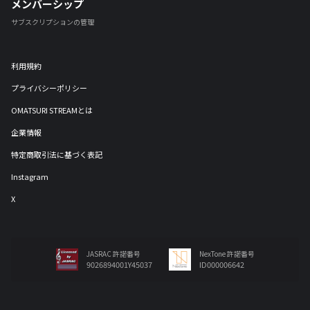
メンバーシップ
サブスクリプションの管理
利用規約
プライバシーポリシー
OMATSURI STREAMとは
企業情報
特定商取引法に基づく表記
Instagram
X
JASRAC 許諾番号
NexTone 許諾番号
9026894001Y45037
ID000006642