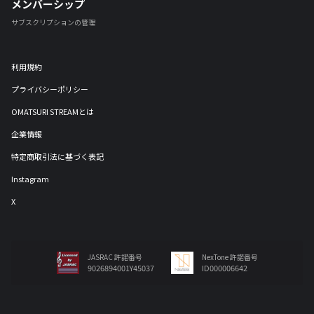
メンバーシップ
サブスクリプションの管理
利用規約
プライバシーポリシー
OMATSURI STREAMとは
企業情報
特定商取引法に基づく表記
Instagram
X
JASRAC 許諾番号
NexTone 許諾番号
9026894001Y45037
ID000006642