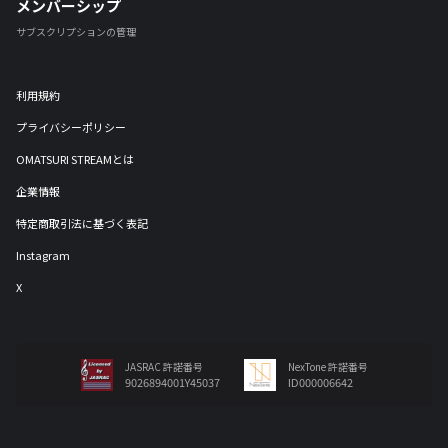
メンバーシップ
サブスクリプションの管理
利用規約
プライバシーポリシー
OMATSURI STREAMとは
企業情報
特定商取引法に基づく表記
Instagram
X
JASRAC 許諾番号
NexTone 許諾番号
9026894001Y45037
ID000006642