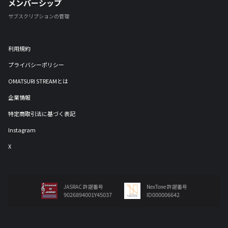
メンバーシップ
サブスクリプションの管理
利用規約
プライバシーポリシー
OMATSURI STREAMとは
企業情報
特定商取引法に基づく表記
Instagram
X
JASRAC 許諾番号
NexTone 許諾番号
9026894001Y45037
ID000006642