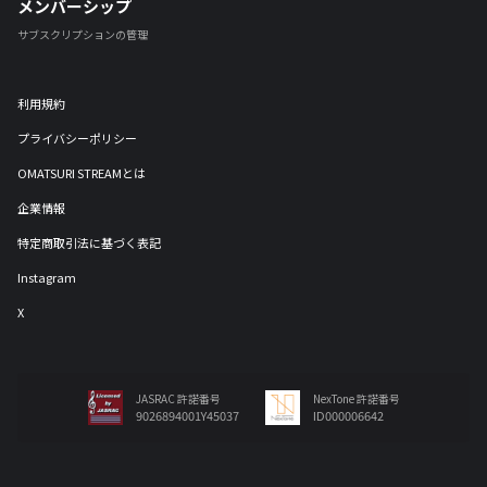
メンバーシップ
サブスクリプションの管理
利用規約
プライバシーポリシー
OMATSURI STREAMとは
企業情報
特定商取引法に基づく表記
Instagram
X
JASRAC 許諾番号
NexTone 許諾番号
9026894001Y45037
ID000006642