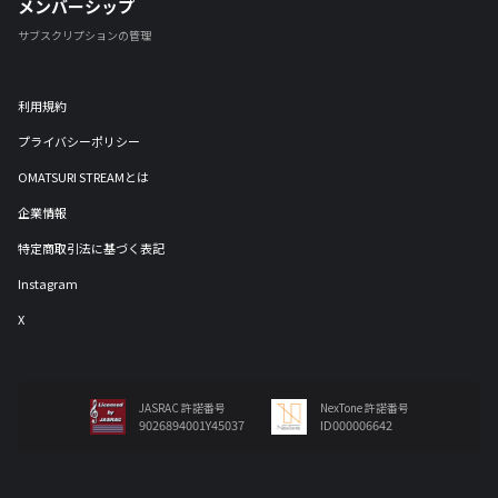
メンバーシップ
サブスクリプションの管理
利用規約
プライバシーポリシー
OMATSURI STREAMとは
企業情報
特定商取引法に基づく表記
Instagram
X
JASRAC 許諾番号
NexTone 許諾番号
9026894001Y45037
ID000006642