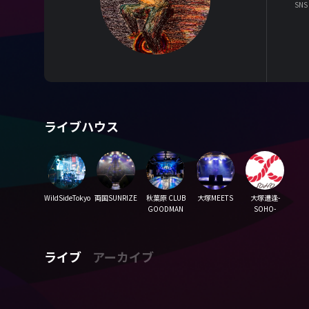
SNS
ライブハウス
WildSideTokyo
両国SUNRIZE
秋葉原 CLUB
大塚MEETS
大塚遭逢-
GOODMAN
SOHO-
ライブ
アーカイブ