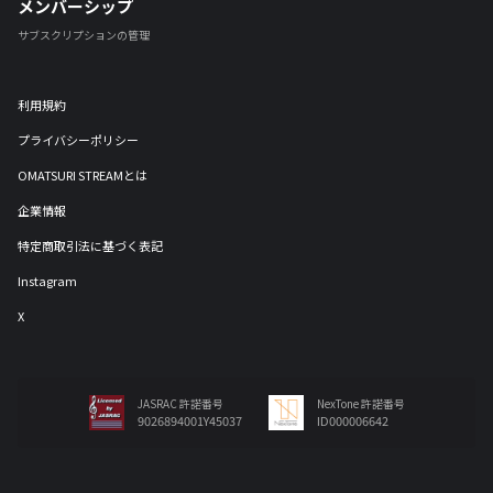
メンバーシップ
サブスクリプションの管理
利用規約
プライバシーポリシー
OMATSURI STREAMとは
企業情報
特定商取引法に基づく表記
Instagram
X
JASRAC 許諾番号
NexTone 許諾番号
9026894001Y45037
ID000006642