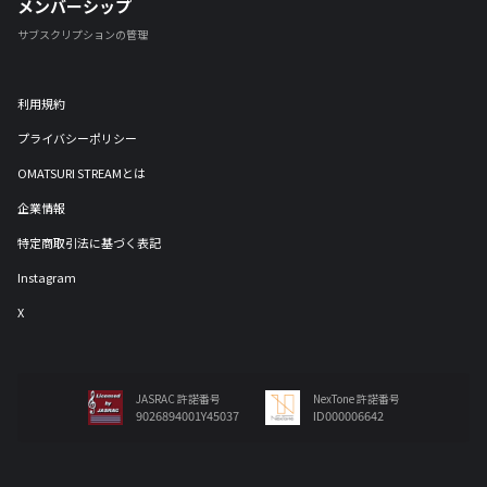
メンバーシップ
サブスクリプションの管理
利用規約
プライバシーポリシー
OMATSURI STREAMとは
企業情報
特定商取引法に基づく表記
Instagram
X
JASRAC 許諾番号
NexTone 許諾番号
9026894001Y45037
ID000006642