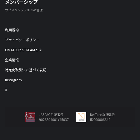
メンバーシップ
サブスクリプションの管理
利用規約
プライバシーポリシー
OMATSURI STREAMとは
企業情報
特定商取引法に基づく表記
Instagram
X
JASRAC 許諾番号
NexTone 許諾番号
9026894001Y45037
ID000006642