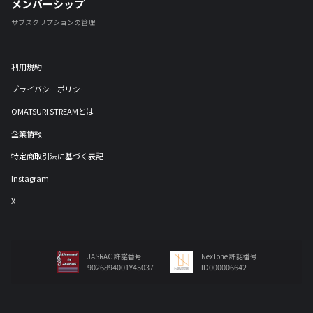
メンバーシップ
サブスクリプションの管理
利用規約
プライバシーポリシー
OMATSURI STREAMとは
企業情報
特定商取引法に基づく表記
Instagram
X
JASRAC 許諾番号
NexTone 許諾番号
9026894001Y45037
ID000006642