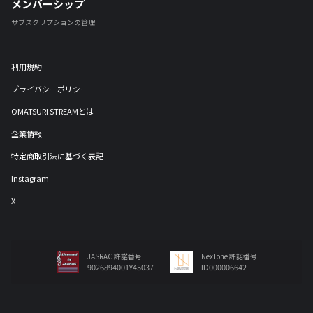
メンバーシップ
サブスクリプションの管理
利用規約
プライバシーポリシー
OMATSURI STREAMとは
企業情報
特定商取引法に基づく表記
Instagram
X
JASRAC 許諾番号
NexTone 許諾番号
9026894001Y45037
ID000006642