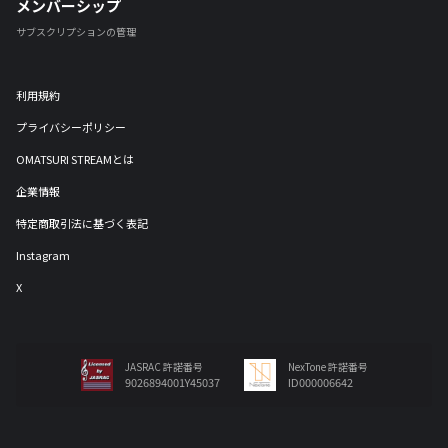
メンバーシップ
サブスクリプションの管理
利用規約
プライバシーポリシー
OMATSURI STREAMとは
企業情報
特定商取引法に基づく表記
Instagram
X
JASRAC 許諾番号
NexTone 許諾番号
9026894001Y45037
ID000006642