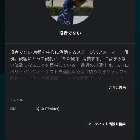
役者でない
役者でない 京都を中心に活動するステージパフォーマー、俳
優。観客にとって観劇が「ただ観る=消費する」に留まらな
い体験になることを目指している。 最近の出演作は、ストロ
ベリーソングオーケストラ演劇本公演『切り咲きジャップ〜
臨終〜』（作：宮悪戦車）、せやな北摂『レゾリューショ
ン』（作：一樹めい子）（25年2月8,9日公演）、劇団コーロ
さらに表示
『眠っているウサギ』（作：くるみざわしん）（本名名義で
のクレジット）、等
ジャンル
SNS
X(旧Twitter)
アーティスト情報を編集