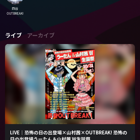
四谷
OUTBREAK!
ライブ
アーカイブ
LIVE｜恐怖の日の出登場×山村茜×OUTBREAK! 恐怖の
日の出登場うーたん＆山村茜 W生誕祭