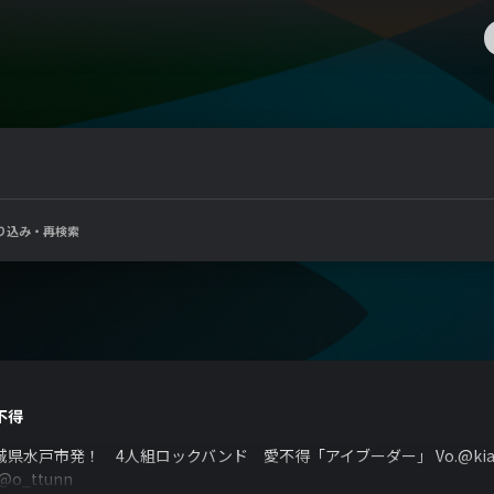
り込み・再検索
不得
県水戸市発！ 4人組ロックバンド 愛不得「アイブーダー」 Vo.@kiamo_rrisse
.@o_ttunn