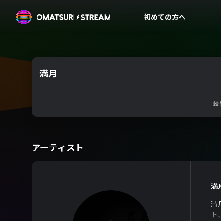
OMATSURI STREAM
初めての方へ
満月
絞
アーティスト
満
満
ト