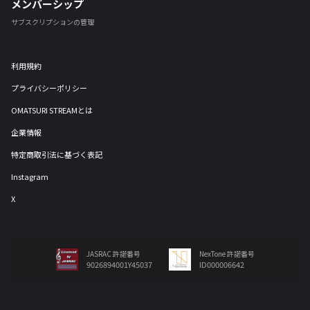
メンバーシップ
サブスクリプションの管理
利用規約
プライバシーポリシー
OMATSURI STREAMとは
企業情報
特定商取引法に基づく表記
Instagram
X
JASRAC 許諾番号
NexTone 許諾番号
9026894001Y45037
ID000006642