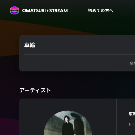
OMATSURI STREAM
初めての方へ
車輪
絞
アーティスト
車
ht