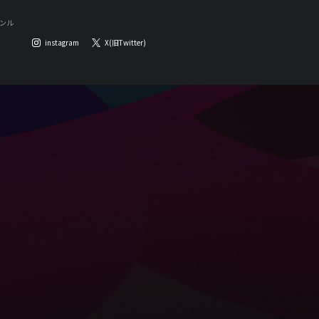
ンル
instagram
X(旧Twitter)