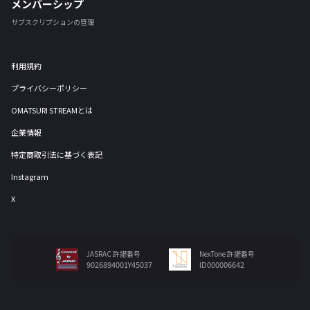
メンバーシップ
サブスクリプションの管理
利用規約
プライバシーポリシー
OMATSURI STREAMとは
企業情報
特定商取引法に基づく表記
Instagram
X
JASRAC 許諾番号
NexTone 許諾番号
9026894001Y45037
ID000006642