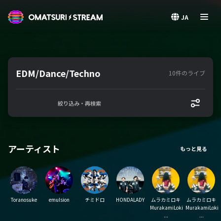
OMATSURI STREAM
JA
EDM/Dance/Techno
10件のライブ
絞り込み・再検索
アーティスト
Toranosuke
emulsion
チミドロ
HONDALADY
ムラカミロキ
ムラカミロキ
MurakamiLoki
MurakamiLoki
...
...