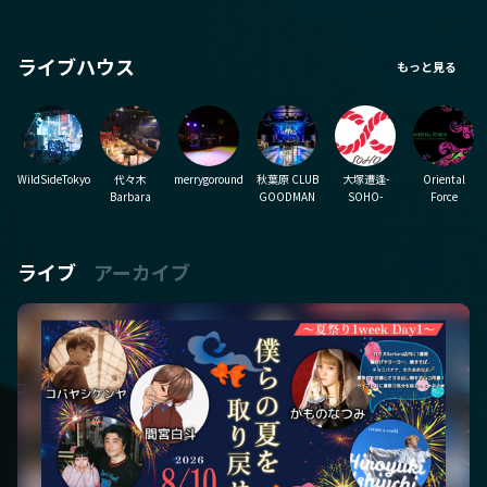
ライブハウス
WildSideTokyo
代々木
merrygoround
秋葉原 CLUB
大塚遭逢-
Oriental
Barbara
GOODMAN
SOHO-
Force
ライブ
アーカイブ