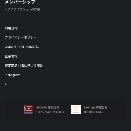
メンバーシップ
サブスクリプションの管理
利用規約
プライバシーポリシー
OMATSURI STREAMとは
企業情報
特定商取引法に基づく表記
Instagram
X
JASRAC 許諾番号
NexTone 許諾番号
9026894001Y45037
ID000006642