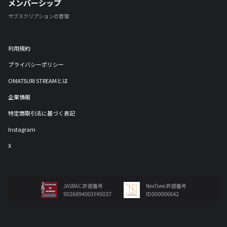
メンバーシップ
サブスクリプションの管理
利用規約
プライバシーポリシー
OMATSURI STREAMとは
企業情報
特定商取引法に基づく表記
Instagram
X
JASRAC 許諾番号
NexTone 許諾番号
9026894001Y45037
ID000006642