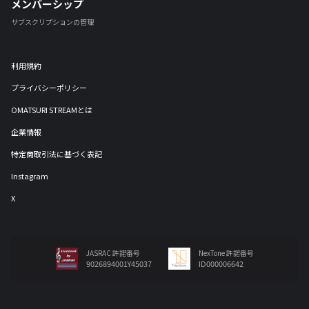
メンバーシップ
サブスクリプションの管理
利用規約
プライバシーポリシー
OMATSURI STREAMとは
企業情報
特定商取引法に基づく表記
Instagram
X
JASRAC 許諾番号
NexTone 許諾番号
9026894001Y45037
ID000006642